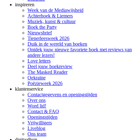
inspireren
Week van de Mediawijsheid
Achterhoek & Liemers
Muziek, kunst & cultuur
Boek the Party
Nieuwsbrief
Tienerleesweek 2026
Duik in de wereld van boeken
Ontdek jouw nieuwe favoriete boek met reviews van
andere lezers!
Love letters
Deel jouw boekreview
The Masked Reader
Oekraïne
Poëzieweek 2026
klantenservice
Contactgegevens en openingstijden
Over ons
Word lid!
Contact & FAQ
Openingstijden
Vrijwilligers
Liveblog
Ons team
digitaalhuis