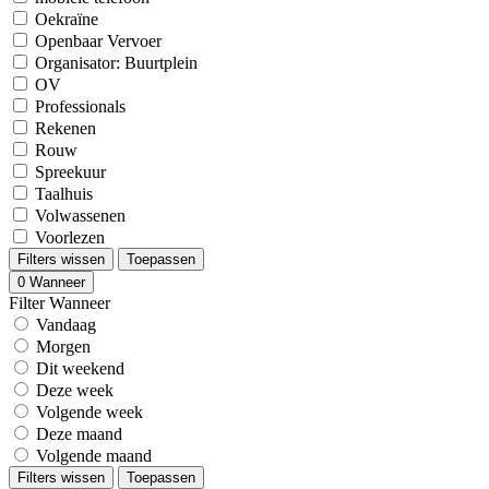
Oekraïne
Openbaar Vervoer
Organisator: Buurtplein
OV
Professionals
Rekenen
Rouw
Spreekuur
Taalhuis
Volwassenen
Voorlezen
Filters wissen
Toepassen
0
Wanneer
Filter Wanneer
Vandaag
Morgen
Dit weekend
Deze week
Volgende week
Deze maand
Volgende maand
Filters wissen
Toepassen