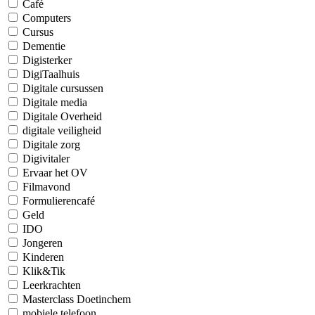
Café
Computers
Cursus
Dementie
Digisterker
DigiTaalhuis
Digitale cursussen
Digitale media
Digitale Overheid
digitale veiligheid
Digitale zorg
Digivitaler
Ervaar het OV
Filmavond
Formulierencafé
Geld
IDO
Jongeren
Kinderen
Klik&Tik
Leerkrachten
Masterclass Doetinchem
mobiele telefoon