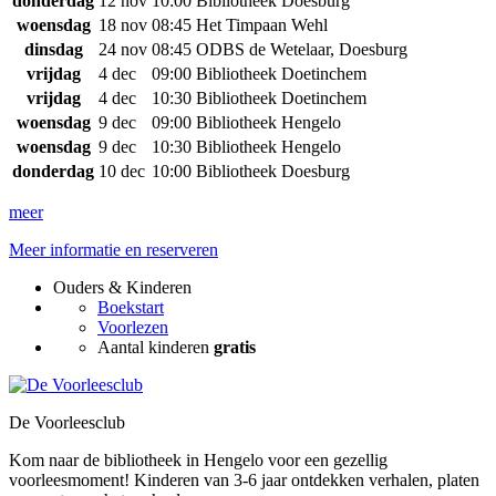
donderdag
12 nov
10:00
Bibliotheek Doesburg
woensdag
18 nov
08:45
Het Timpaan Wehl
dinsdag
24 nov
08:45
ODBS de Wetelaar, Doesburg
vrijdag
4 dec
09:00
Bibliotheek Doetinchem
vrijdag
4 dec
10:30
Bibliotheek Doetinchem
woensdag
9 dec
09:00
Bibliotheek Hengelo
woensdag
9 dec
10:30
Bibliotheek Hengelo
donderdag
10 dec
10:00
Bibliotheek Doesburg
meer
Meer informatie en reserveren
Ouders & Kinderen
Boekstart
Voorlezen
Aantal kinderen
gratis
De Voorleesclub
Kom naar de bibliotheek in Hengelo voor een gezellig
voorleesmoment! Kinderen van 3-6 jaar ontdekken verhalen, platen