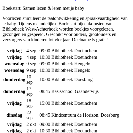
Boekstart: Samen lezen & leren met je baby
Voorlezen stimuleert de taalontwikkeling en spraakvaardigheid van
je baby. Tijdens maandelijkse Boekstart bijeenkomsten van
Bibliotheek West-Achterhoek worden boekjes voorgelezen,
gezongen en gespeeld. Geschikt voor ouders, grootouders en
verzorgers van kinderen tot vier jaar. Deelname is gratis!
vrijdag
4 sep
09:00
Bibliotheek Doetinchem
vrijdag
4 sep
10:30
Bibliotheek Doetinchem
woensdag
9 sep
09:00
Bibliotheek Hengelo
woensdag
9 sep
10:30
Bibliotheek Hengelo
10
donderdag
10:00
Bibliotheek Doesburg
sep
17
donderdag
08:45
Basisschool Gaanderwijs
sep
18
vrijdag
15:00
Bibliotheek Doetinchem
sep
22
dinsdag
08:45
Kindcentrum de Horizon, Doesburg
sep
vrijdag
2 okt
09:00
Bibliotheek Doetinchem
vrijdag
2 okt
10:30
Bibliotheek Doetinchem