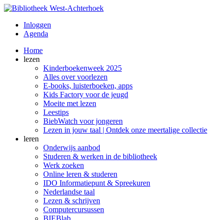
Inloggen
Agenda
Home
lezen
Kinderboekenweek 2025
Alles over voorlezen
E-books, luisterboeken, apps
Kids Factory voor de jeugd
Moeite met lezen
Leestips
BiebWatch voor jongeren
Lezen in jouw taal | Ontdek onze meertalige collectie
leren
Onderwijs aanbod
Studeren & werken in de bibliotheek
Werk zoeken
Online leren & studeren
IDO Informatiepunt & Spreekuren
Nederlandse taal
Lezen & schrijven
Computercursussen
BIEBlab