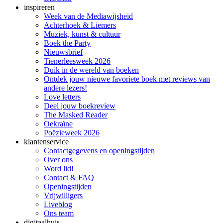
inspireren
Week van de Mediawijsheid
Achterhoek & Liemers
Muziek, kunst & cultuur
Boek the Party
Nieuwsbrief
Tienerleesweek 2026
Duik in de wereld van boeken
Ontdek jouw nieuwe favoriete boek met reviews van
andere lezers!
Love letters
Deel jouw boekreview
The Masked Reader
Oekraïne
Poëzieweek 2026
klantenservice
Contactgegevens en openingstijden
Over ons
Word lid!
Contact & FAQ
Openingstijden
Vrijwilligers
Liveblog
Ons team
digitaalhuis