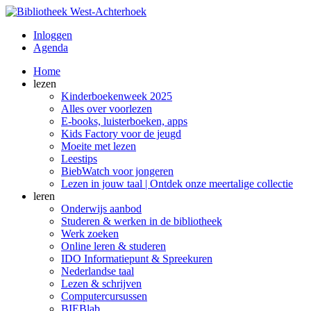
Inloggen
Agenda
Home
lezen
Kinderboekenweek 2025
Alles over voorlezen
E-books, luisterboeken, apps
Kids Factory voor de jeugd
Moeite met lezen
Leestips
BiebWatch voor jongeren
Lezen in jouw taal | Ontdek onze meertalige collectie
leren
Onderwijs aanbod
Studeren & werken in de bibliotheek
Werk zoeken
Online leren & studeren
IDO Informatiepunt & Spreekuren
Nederlandse taal
Lezen & schrijven
Computercursussen
BIEBlab