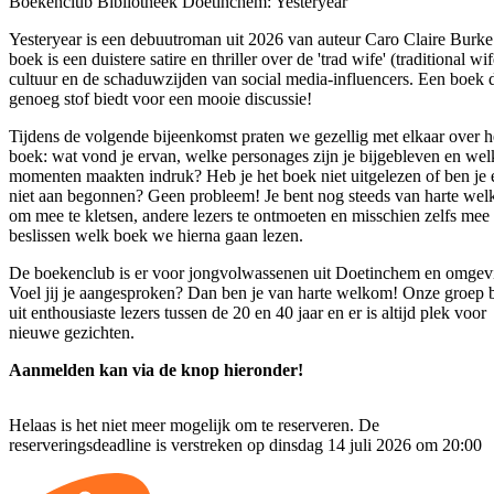
Boekenclub Bibliotheek Doetinchem: Yesteryear
Yesteryear is een debuutroman uit 2026 van auteur Caro Claire Burke
boek is een duistere satire en thriller over de 'trad wife' (traditional wif
cultuur en de schaduwzijden van social media-influencers. Een boek 
genoeg stof biedt voor een mooie discussie!
Tijdens de volgende bijeenkomst praten we gezellig met elkaar over h
boek: wat vond je ervan, welke personages zijn je bijgebleven en wel
momenten maakten indruk? Heb je het boek niet uitgelezen of ben je 
niet aan begonnen? Geen probleem! Je bent nog steeds van harte we
om mee te kletsen, andere lezers te ontmoeten en misschien zelfs mee 
beslissen welk boek we hierna gaan lezen.
De boekenclub is er voor jongvolwassenen uit Doetinchem en omgev
Voel jij je aangesproken? Dan ben je van harte welkom! Onze groep b
uit enthousiaste lezers tussen de 20 en 40 jaar en er is altijd plek voor
nieuwe gezichten.
Aanmelden kan via de knop hieronder!
Helaas is het niet meer mogelijk om te reserveren. De
reserveringsdeadline is verstreken op dinsdag 14 juli 2026 om 20:00