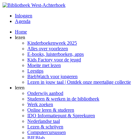
Inloggen
Agenda
Home
lezen
Kinderboekenweek 2025
Alles over voorlezen
E-books, luisterboeken, apps
Kids Factory voor de jeugd
Moeite met lezen
Leestips
BiebWatch voor jongeren
Lezen in jouw taal | Ontdek onze meertalige collectie
leren
Onderwijs aanbod
Studeren & werken in de bibliotheek
Werk zoeken
Online leren & studeren
IDO Informatiepunt & Spreekuren
Nederlandse taal
Lezen & schrijven
Computercursussen
BIEBlab