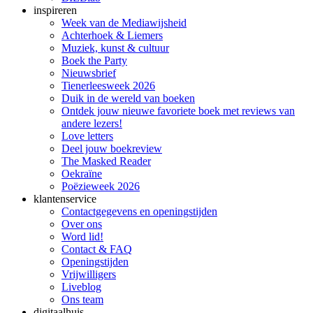
inspireren
Week van de Mediawijsheid
Achterhoek & Liemers
Muziek, kunst & cultuur
Boek the Party
Nieuwsbrief
Tienerleesweek 2026
Duik in de wereld van boeken
Ontdek jouw nieuwe favoriete boek met reviews van
andere lezers!
Love letters
Deel jouw boekreview
The Masked Reader
Oekraïne
Poëzieweek 2026
klantenservice
Contactgegevens en openingstijden
Over ons
Word lid!
Contact & FAQ
Openingstijden
Vrijwilligers
Liveblog
Ons team
digitaalhuis