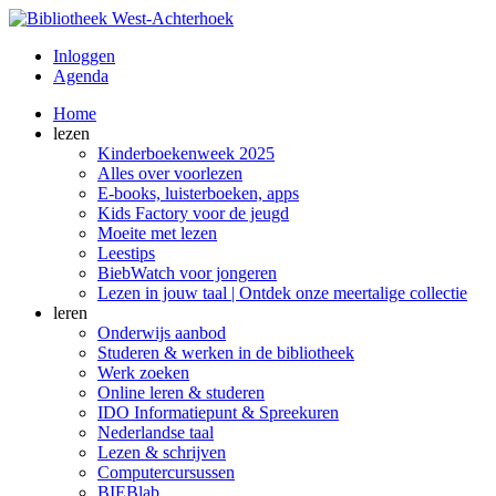
Inloggen
Agenda
Home
lezen
Kinderboekenweek 2025
Alles over voorlezen
E-books, luisterboeken, apps
Kids Factory voor de jeugd
Moeite met lezen
Leestips
BiebWatch voor jongeren
Lezen in jouw taal | Ontdek onze meertalige collectie
leren
Onderwijs aanbod
Studeren & werken in de bibliotheek
Werk zoeken
Online leren & studeren
IDO Informatiepunt & Spreekuren
Nederlandse taal
Lezen & schrijven
Computercursussen
BIEBlab