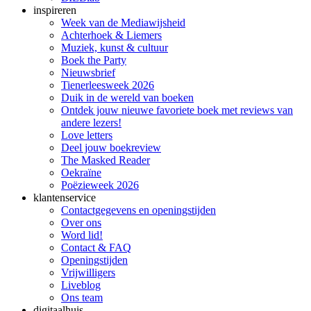
inspireren
Week van de Mediawijsheid
Achterhoek & Liemers
Muziek, kunst & cultuur
Boek the Party
Nieuwsbrief
Tienerleesweek 2026
Duik in de wereld van boeken
Ontdek jouw nieuwe favoriete boek met reviews van
andere lezers!
Love letters
Deel jouw boekreview
The Masked Reader
Oekraïne
Poëzieweek 2026
klantenservice
Contactgegevens en openingstijden
Over ons
Word lid!
Contact & FAQ
Openingstijden
Vrijwilligers
Liveblog
Ons team
digitaalhuis