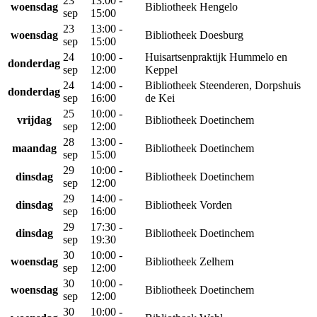
23
13:00 -
woensdag
Bibliotheek Hengelo
sep
15:00
23
13:00 -
woensdag
Bibliotheek Doesburg
sep
15:00
24
10:00 -
Huisartsenpraktijk Hummelo en
donderdag
sep
12:00
Keppel
24
14:00 -
Bibliotheek Steenderen, Dorpshuis
donderdag
sep
16:00
de Kei
25
10:00 -
vrijdag
Bibliotheek Doetinchem
sep
12:00
28
13:00 -
maandag
Bibliotheek Doetinchem
sep
15:00
29
10:00 -
dinsdag
Bibliotheek Doetinchem
sep
12:00
29
14:00 -
dinsdag
Bibliotheek Vorden
sep
16:00
29
17:30 -
dinsdag
Bibliotheek Doetinchem
sep
19:30
30
10:00 -
woensdag
Bibliotheek Zelhem
sep
12:00
30
10:00 -
woensdag
Bibliotheek Doetinchem
sep
12:00
30
10:00 -