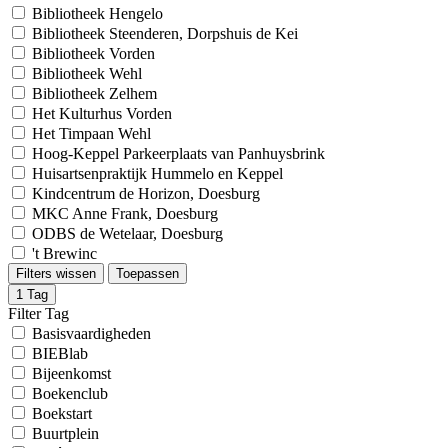
Bibliotheek Hengelo
Bibliotheek Steenderen, Dorpshuis de Kei
Bibliotheek Vorden
Bibliotheek Wehl
Bibliotheek Zelhem
Het Kulturhus Vorden
Het Timpaan Wehl
Hoog-Keppel Parkeerplaats van Panhuysbrink
Huisartsenpraktijk Hummelo en Keppel
Kindcentrum de Horizon, Doesburg
MKC Anne Frank, Doesburg
ODBS de Wetelaar, Doesburg
't Brewinc
Filters wissen
Toepassen
1
Tag
Filter Tag
Basisvaardigheden
BIEBlab
Bijeenkomst
Boekenclub
Boekstart
Buurtplein