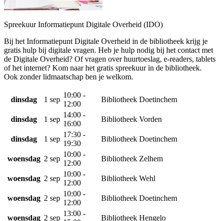
Spreekuur Informatiepunt Digitale Overheid (IDO)
Bij het Informatiepunt Digitale Overheid in de bibliotheek krijg je
gratis hulp bij digitale vragen. Heb je hulp nodig bij het contact met
de Digitale Overheid? Of vragen over huurtoeslag, e-readers, tablets
of het internet? Kom naar het gratis spreekuur in de bibliotheek.
Ook zonder lidmaatschap ben je welkom.
10:00 -
dinsdag
1 sep
Bibliotheek Doetinchem
12:00
14:00 -
dinsdag
1 sep
Bibliotheek Vorden
16:00
17:30 -
dinsdag
1 sep
Bibliotheek Doetinchem
19:30
10:00 -
woensdag
2 sep
Bibliotheek Zelhem
12:00
10:00 -
woensdag
2 sep
Bibliotheek Wehl
12:00
10:00 -
woensdag
2 sep
Bibliotheek Doetinchem
12:00
13:00 -
woensdag
2 sep
Bibliotheek Hengelo