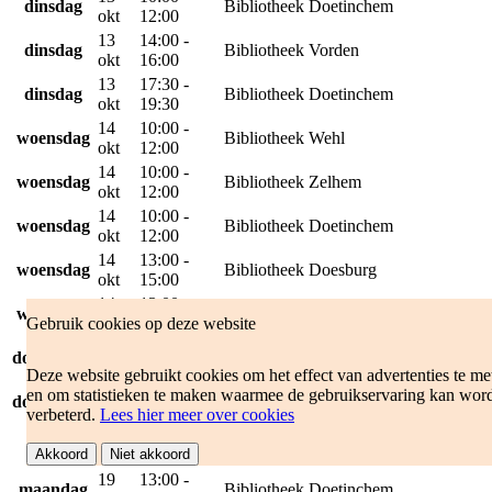
dinsdag
Bibliotheek Doetinchem
okt
12:00
13
14:00 -
dinsdag
Bibliotheek Vorden
okt
16:00
13
17:30 -
dinsdag
Bibliotheek Doetinchem
okt
19:30
14
10:00 -
woensdag
Bibliotheek Wehl
okt
12:00
14
10:00 -
woensdag
Bibliotheek Zelhem
okt
12:00
14
10:00 -
woensdag
Bibliotheek Doetinchem
okt
12:00
14
13:00 -
woensdag
Bibliotheek Doesburg
okt
15:00
14
13:00 -
woensdag
Bibliotheek Hengelo
Gebruik cookies op deze website
okt
15:00
15
10:00 -
Huisartsenpraktijk Hummelo en
donderdag
okt
12:00
Keppel
Deze website gebruikt cookies om het effect van advertenties te me
15
14:00 -
Bibliotheek Steenderen, Dorpshuis
en om statistieken te maken waarmee de gebruikservaring kan wor
donderdag
okt
16:00
de Kei
verbeterd.
Lees hier meer over cookies
16
10:00 -
vrijdag
Bibliotheek Doetinchem
Akkoord
okt
Niet akkoord
12:00
19
13:00 -
maandag
Bibliotheek Doetinchem