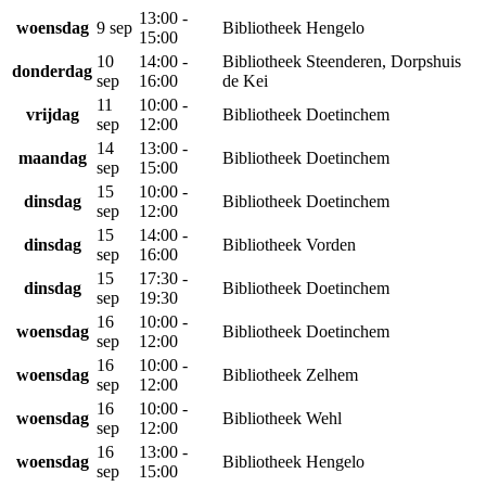
13:00 -
woensdag
9 sep
Bibliotheek Hengelo
15:00
10
14:00 -
Bibliotheek Steenderen, Dorpshuis
donderdag
sep
16:00
de Kei
11
10:00 -
vrijdag
Bibliotheek Doetinchem
sep
12:00
14
13:00 -
maandag
Bibliotheek Doetinchem
sep
15:00
15
10:00 -
dinsdag
Bibliotheek Doetinchem
sep
12:00
15
14:00 -
dinsdag
Bibliotheek Vorden
sep
16:00
15
17:30 -
dinsdag
Bibliotheek Doetinchem
sep
19:30
16
10:00 -
woensdag
Bibliotheek Doetinchem
sep
12:00
16
10:00 -
woensdag
Bibliotheek Zelhem
sep
12:00
16
10:00 -
woensdag
Bibliotheek Wehl
sep
12:00
16
13:00 -
woensdag
Bibliotheek Hengelo
sep
15:00