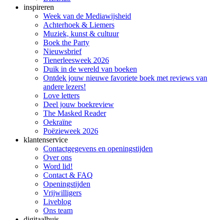
inspireren
Week van de Mediawijsheid
Achterhoek & Liemers
Muziek, kunst & cultuur
Boek the Party
Nieuwsbrief
Tienerleesweek 2026
Duik in de wereld van boeken
Ontdek jouw nieuwe favoriete boek met reviews van
andere lezers!
Love letters
Deel jouw boekreview
The Masked Reader
Oekraïne
Poëzieweek 2026
klantenservice
Contactgegevens en openingstijden
Over ons
Word lid!
Contact & FAQ
Openingstijden
Vrijwilligers
Liveblog
Ons team
digitaalhuis