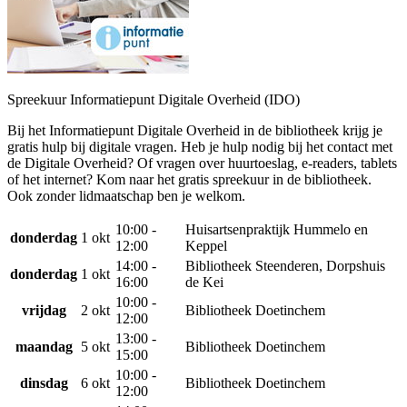
Spreekuur Informatiepunt Digitale Overheid (IDO)
Bij het Informatiepunt Digitale Overheid in de bibliotheek krijg je
gratis hulp bij digitale vragen. Heb je hulp nodig bij het contact met
de Digitale Overheid? Of vragen over huurtoeslag, e-readers, tablets
of het internet? Kom naar het gratis spreekuur in de bibliotheek.
Ook zonder lidmaatschap ben je welkom.
10:00 -
Huisartsenpraktijk Hummelo en
donderdag
1 okt
12:00
Keppel
14:00 -
Bibliotheek Steenderen, Dorpshuis
donderdag
1 okt
16:00
de Kei
10:00 -
vrijdag
2 okt
Bibliotheek Doetinchem
12:00
13:00 -
maandag
5 okt
Bibliotheek Doetinchem
15:00
10:00 -
dinsdag
6 okt
Bibliotheek Doetinchem
12:00