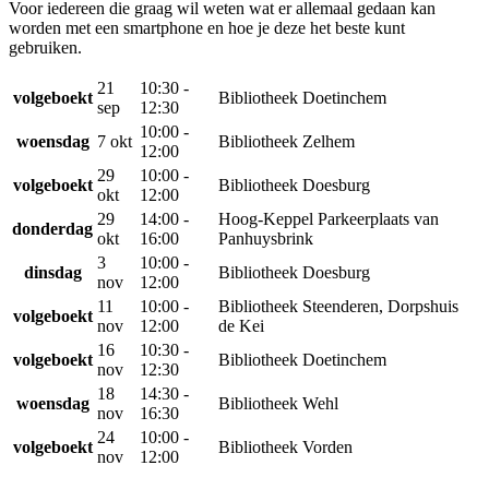
Voor iedereen die graag wil weten wat er allemaal gedaan kan
worden met een smartphone en hoe je deze het beste kunt
gebruiken.
21
10:30 -
volgeboekt
Bibliotheek Doetinchem
sep
12:30
10:00 -
woensdag
7 okt
Bibliotheek Zelhem
12:00
29
10:00 -
volgeboekt
Bibliotheek Doesburg
okt
12:00
29
14:00 -
Hoog-Keppel Parkeerplaats van
donderdag
okt
16:00
Panhuysbrink
3
10:00 -
dinsdag
Bibliotheek Doesburg
nov
12:00
11
10:00 -
Bibliotheek Steenderen, Dorpshuis
volgeboekt
nov
12:00
de Kei
16
10:30 -
volgeboekt
Bibliotheek Doetinchem
nov
12:30
18
14:30 -
woensdag
Bibliotheek Wehl
nov
16:30
24
10:00 -
volgeboekt
Bibliotheek Vorden
nov
12:00