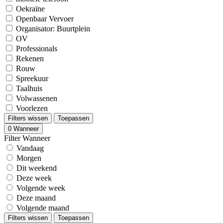
Oekraïne
Openbaar Vervoer
Organisator: Buurtplein
OV
Professionals
Rekenen
Rouw
Spreekuur
Taalhuis
Volwassenen
Voorlezen
Filters wissen
Toepassen
0
Wanneer
Filter Wanneer
Vandaag
Morgen
Dit weekend
Deze week
Volgende week
Deze maand
Volgende maand
Filters wissen
Toepassen