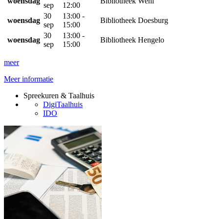
woensdag
Bibliotheek Wehl
sep
12:00
30
13:00 -
woensdag
Bibliotheek Doesburg
sep
15:00
30
13:00 -
woensdag
Bibliotheek Hengelo
sep
15:00
meer
Meer informatie
Spreekuren & Taalhuis
DigiTaalhuis
IDO