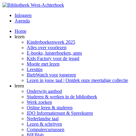
Inloggen
Agenda
Home
lezen
Kinderboekenweek 2025
Alles over voorlezen
E-books, luisterboeken, apps
Kids Factory voor de jeugd
Moeite met lezen
Leestips
BiebWatch voor jongeren
Lezen in jouw taal | Ontdek onze meertalige collectie
leren
Onderwijs aanbod
Studeren & werken in de bibliotheek
Werk zoeken
Online leren & studeren
IDO Informatiepunt & Spreekuren
Nederlandse taal
Lezen & schrijven
Computercursussen
BIEBlab