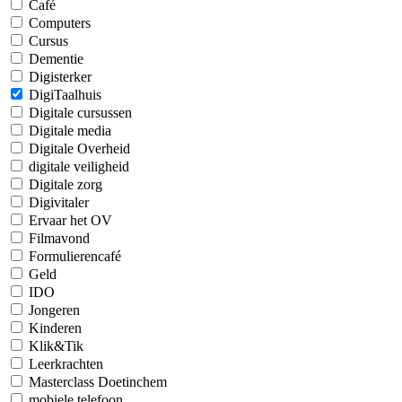
Café
Computers
Cursus
Dementie
Digisterker
DigiTaalhuis
Digitale cursussen
Digitale media
Digitale Overheid
digitale veiligheid
Digitale zorg
Digivitaler
Ervaar het OV
Filmavond
Formulierencafé
Geld
IDO
Jongeren
Kinderen
Klik&Tik
Leerkrachten
Masterclass Doetinchem
mobiele telefoon