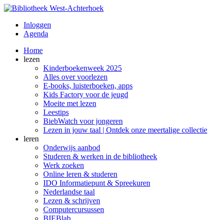
Inloggen
Agenda
Home
lezen
Kinderboekenweek 2025
Alles over voorlezen
E-books, luisterboeken, apps
Kids Factory voor de jeugd
Moeite met lezen
Leestips
BiebWatch voor jongeren
Lezen in jouw taal | Ontdek onze meertalige collectie
leren
Onderwijs aanbod
Studeren & werken in de bibliotheek
Werk zoeken
Online leren & studeren
IDO Informatiepunt & Spreekuren
Nederlandse taal
Lezen & schrijven
Computercursussen
BIEBlab