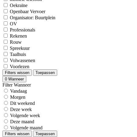
Oekraïne
Openbaar Vervoer
Organisator: Buurtplein
OV
Professionals
Rekenen
Rouw
Spreekuur
Taalhuis
Volwassenen
Voorlezen
Filters wissen
Toepassen
0
Wanneer
Filter Wanneer
Vandaag
Morgen
Dit weekend
Deze week
Volgende week
Deze maand
Volgende maand
Filters wissen
Toepassen