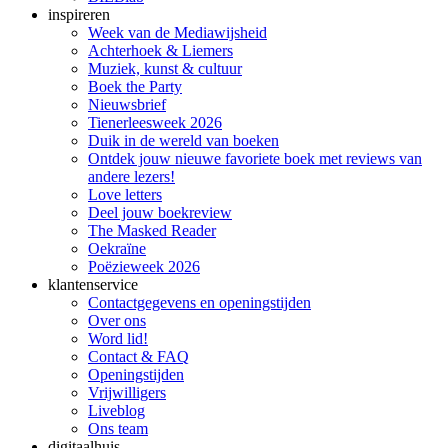
inspireren
Week van de Mediawijsheid
Achterhoek & Liemers
Muziek, kunst & cultuur
Boek the Party
Nieuwsbrief
Tienerleesweek 2026
Duik in de wereld van boeken
Ontdek jouw nieuwe favoriete boek met reviews van
andere lezers!
Love letters
Deel jouw boekreview
The Masked Reader
Oekraïne
Poëzieweek 2026
klantenservice
Contactgegevens en openingstijden
Over ons
Word lid!
Contact & FAQ
Openingstijden
Vrijwilligers
Liveblog
Ons team
digitaalhuis