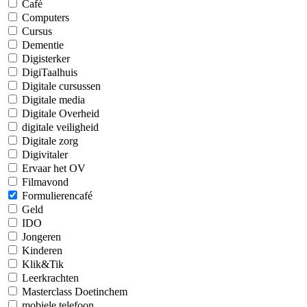
Café
Computers
Cursus
Dementie
Digisterker
DigiTaalhuis
Digitale cursussen
Digitale media
Digitale Overheid
digitale veiligheid
Digitale zorg
Digivitaler
Ervaar het OV
Filmavond
Formulierencafé
Geld
IDO
Jongeren
Kinderen
Klik&Tik
Leerkrachten
Masterclass Doetinchem
mobiele telefoon