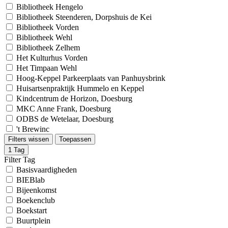
Bibliotheek Hengelo
Bibliotheek Steenderen, Dorpshuis de Kei
Bibliotheek Vorden
Bibliotheek Wehl
Bibliotheek Zelhem
Het Kulturhus Vorden
Het Timpaan Wehl
Hoog-Keppel Parkeerplaats van Panhuysbrink
Huisartsenpraktijk Hummelo en Keppel
Kindcentrum de Horizon, Doesburg
MKC Anne Frank, Doesburg
ODBS de Wetelaar, Doesburg
't Brewinc
Filters wissen
Toepassen
1
Tag
Filter Tag
Basisvaardigheden
BIEBlab
Bijeenkomst
Boekenclub
Boekstart
Buurtplein