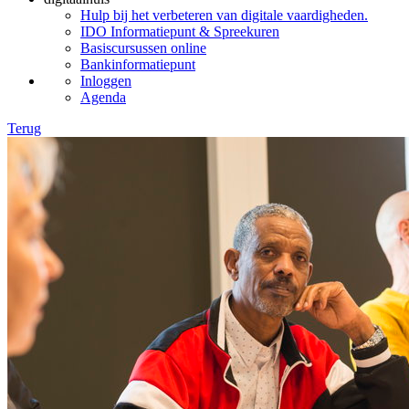
Hulp bij het verbeteren van digitale vaardigheden.
IDO Informatiepunt & Spreekuren
Basiscursussen online
Bankinformatiepunt
Inloggen
Agenda
Terug