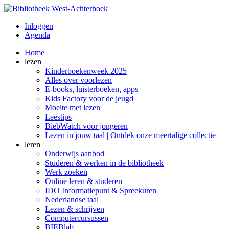
Inloggen
Agenda
Home
lezen
Kinderboekenweek 2025
Alles over voorlezen
E-books, luisterboeken, apps
Kids Factory voor de jeugd
Moeite met lezen
Leestips
BiebWatch voor jongeren
Lezen in jouw taal | Ontdek onze meertalige collectie
leren
Onderwijs aanbod
Studeren & werken in de bibliotheek
Werk zoeken
Online leren & studeren
IDO Informatiepunt & Spreekuren
Nederlandse taal
Lezen & schrijven
Computercursussen
BIEBlab