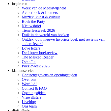
inspireren
Week van de Mediawijsheid
Achterhoek & Liemers
Muziek, kunst & cultuur
Boek the Party
Nieuwsbrief
Tienerleesweek 2026
Duik in de wereld van boeken
Ontdek jouw nieuwe favoriete boek met reviews van
andere lezers!
Love letters
Deel jouw boekreview
The Masked Reader
Oekraïne
Poëzieweek 2026
klantenservice
Contactgegevens en openingstijden
Over ons
Word lid!
Contact & FAQ
Openingstijden
Vrijwilligers
Liveblog
Ons team
digitaalhuis