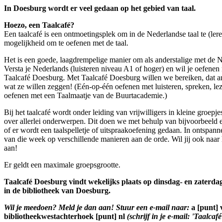
In Doesburg wordt er veel gedaan op het gebied van taal.
Hoezo, een Taalcafé?
Een taalcafé is een ontmoetingsplek om in de Nederlandse taal te (lere
mogelijkheid om te oefenen met de taal.
Het is een goede, laagdrempelige manier om als anderstalige met de Ne
Versta je Nederlands (luisteren niveau A1 of hoger) en wil je oefen
Taalcafé Doesburg. Met Taalcafé Doesburg willen we bereiken, dat a
wat ze willen zeggen! (Eén-op-één oefenen met luisteren, spreken, lez
oefenen met een Taalmaatje van de Buurtacademie.)
Bij het taalcafé wordt onder leiding van vrijwilligers in kleine groep
over allerlei onderwerpen. Dit doen we met behulp van bijvoorbeeld e
of er wordt een taalspelletje of uitspraakoefening gedaan. In ontspan
van die week op verschillende manieren aan de orde. Wil jij ook naar 
aan!
Er geldt een maximale groepsgrootte.
Taalcafé Doesburg vindt wekelijks plaats op dinsdag- en zaterd
in de bibliotheek van Doesburg.
Wil je meedoen? Meld je dan aan! Stuur een e-mail naar:
a [punt] 
bibliotheekwestachterhoek [punt] nl
(schrijf in je e-mail: 'Taalca