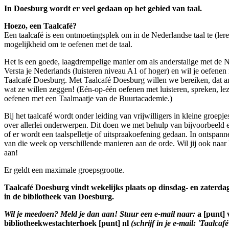
In Doesburg wordt er veel gedaan op het gebied van taal.
Hoezo, een Taalcafé?
Een taalcafé is een ontmoetingsplek om in de Nederlandse taal te (lere
mogelijkheid om te oefenen met de taal.
Het is een goede, laagdrempelige manier om als anderstalige met de Ne
Versta je Nederlands (luisteren niveau A1 of hoger) en wil je oefen
Taalcafé Doesburg. Met Taalcafé Doesburg willen we bereiken, dat a
wat ze willen zeggen! (Eén-op-één oefenen met luisteren, spreken, lez
oefenen met een Taalmaatje van de Buurtacademie.)
Bij het taalcafé wordt onder leiding van vrijwilligers in kleine groep
over allerlei onderwerpen. Dit doen we met behulp van bijvoorbeeld e
of er wordt een taalspelletje of uitspraakoefening gedaan. In ontspan
van die week op verschillende manieren aan de orde. Wil jij ook naar 
aan!
Er geldt een maximale groepsgrootte.
Taalcafé Doesburg vindt wekelijks plaats op dinsdag- en zaterd
in de bibliotheek van Doesburg.
Wil je meedoen? Meld je dan aan! Stuur een e-mail naar:
a [punt] 
bibliotheekwestachterhoek [punt] nl
(schrijf in je e-mail: 'Taalca