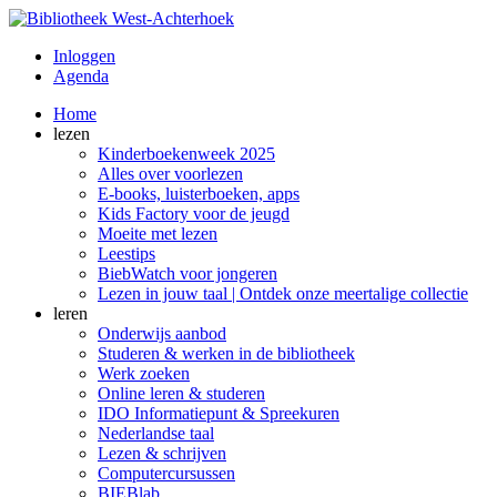
Inloggen
Agenda
Home
lezen
Kinderboekenweek 2025
Alles over voorlezen
E-books, luisterboeken, apps
Kids Factory voor de jeugd
Moeite met lezen
Leestips
BiebWatch voor jongeren
Lezen in jouw taal | Ontdek onze meertalige collectie
leren
Onderwijs aanbod
Studeren & werken in de bibliotheek
Werk zoeken
Online leren & studeren
IDO Informatiepunt & Spreekuren
Nederlandse taal
Lezen & schrijven
Computercursussen
BIEBlab