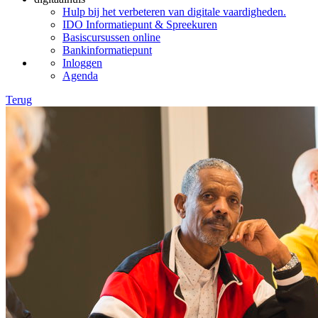
Hulp bij het verbeteren van digitale vaardigheden.
IDO Informatiepunt & Spreekuren
Basiscursussen online
Bankinformatiepunt
Inloggen
Agenda
Terug