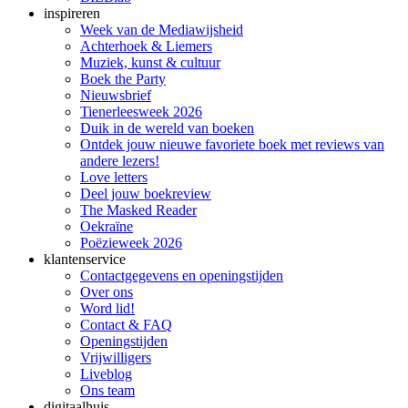
inspireren
Week van de Mediawijsheid
Achterhoek & Liemers
Muziek, kunst & cultuur
Boek the Party
Nieuwsbrief
Tienerleesweek 2026
Duik in de wereld van boeken
Ontdek jouw nieuwe favoriete boek met reviews van
andere lezers!
Love letters
Deel jouw boekreview
The Masked Reader
Oekraïne
Poëzieweek 2026
klantenservice
Contactgegevens en openingstijden
Over ons
Word lid!
Contact & FAQ
Openingstijden
Vrijwilligers
Liveblog
Ons team
digitaalhuis